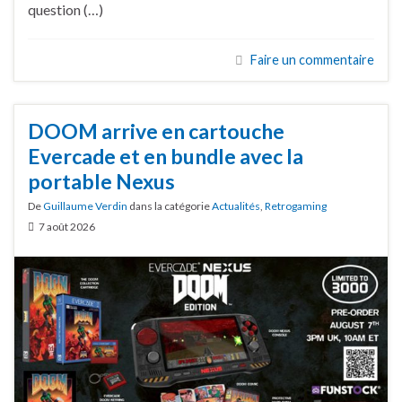
question (…)
Faire un commentaire
DOOM arrive en cartouche
Evercade et en bundle avec la
portable Nexus
De
Guillaume Verdin
dans la catégorie
Actualités
,
Retrogaming
7 août 2026