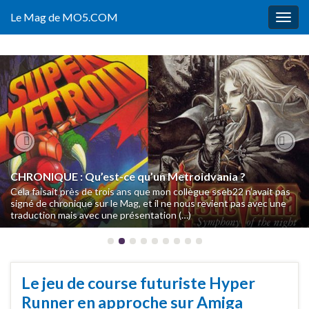
Le Mag de MO5.COM
Togg
navig
Previous
Nex
CHRONIQUE : Qu’est-ce qu’un Metroidvania ?
Notre Musée du Jeu Vidéo ouvre sa billetterie
Cela faisait près de trois ans que mon collègue sseb22 n’avait pas
Fin octobre, nous dévoilions l’ouverture de notre Musée du Jeu
signé de chronique sur le Mag, et il ne nous revient pas avec une
Vidéo en décembre mais, bien que nous ayons publié un
traduction mais avec une présentation (…)
communiqué de presse une semaine plus tard et donné (…)
Le jeu de course futuriste Hyper
Runner en approche sur Amiga