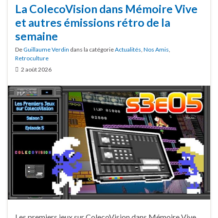
La ColecoVision dans Mémoire Vive
et autres émissions rétro de la
semaine
De
Guillaume Verdin
dans la catégorie
Actualités
,
Nos Amis
,
Retroculture
2 août 2026
Les premiers jeux sur ColecoVision dans Mémoire Vive,